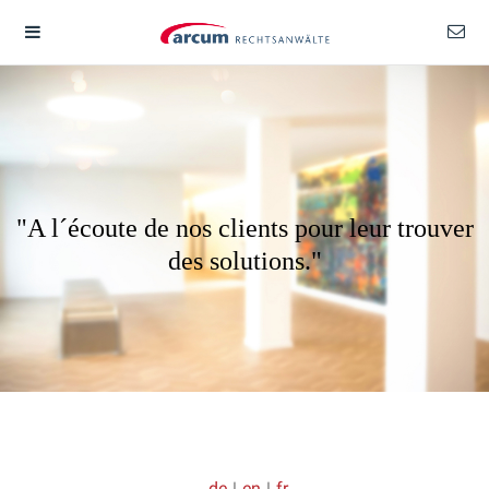
"A l´écoute de nos clients pour leur trouver
des solutions."
de
|
en
|
fr